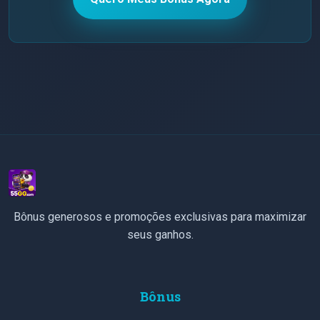
Bônus generosos e promoções exclusivas para maximizar
seus ganhos.
Bônus