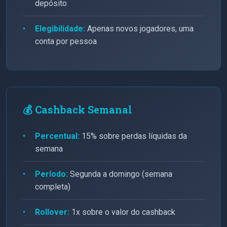
depósito
Elegibilidade:
Apenas novos jogadores, uma
conta por pessoa
💰 Cashback Semanal
Percentual:
15% sobre perdas líquidas da
semana
Período:
Segunda a domingo (semana
completa)
Rollover:
1x sobre o valor do cashback