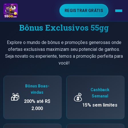
REGISTRAR GRÁTIS
Bônus Exclusivos 55gg
Explore o mundo de bônus e promoções generosas onde
ofertas exclusivas maximizam seu potencial de ganhos.
Seja novato ou experiente, temos a promoção perfeita para
você!
Bônus Boas-
Cashback
vindas
🎁
💰
Semanal
200% até R$
15% sem limites
2.000