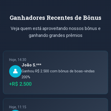
Ganhadores Recentes de Bônus
Veja quem está aproveitando nossos bônus e
ganhando grandes prêmios
Hoje, 14:30
João S.***
👤
Ganhou R$ 2.500 com bônus de boas-vindas
200%
+R$ 2.500
Hoje, 11:15