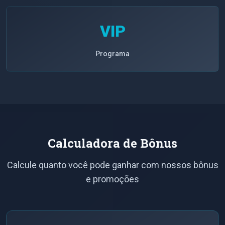
VIP
Programa
Calculadora de Bônus
Calcule quanto você pode ganhar com nossos bônus
e promoções