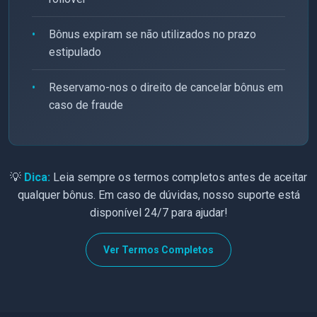
Bônus expiram se não utilizados no prazo
estipulado
Reservamo-nos o direito de cancelar bônus em
caso de fraude
💡
Dica:
Leia sempre os termos completos antes de aceitar
qualquer bônus. Em caso de dúvidas, nosso suporte está
disponível 24/7 para ajudar!
Ver Termos Completos