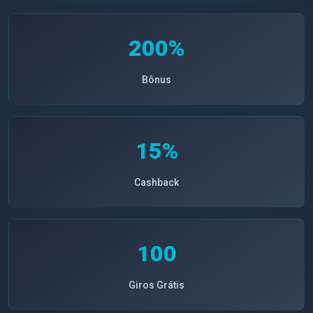
200%
Bônus
15%
Cashback
100
Giros Grátis