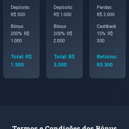
Depósito:
Depósito:
Perdas:
R$ 500
R$ 1.000
R$ 2.000
Bônus
Bônus
Cashback
200%: R$
200%: R$
15%: R$
1.000
2.000
300
Total: R$
Total: R$
Retorno:
1.500
3.000
R$ 300
Termos e Condições dos Bônus