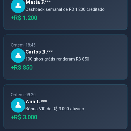
Maria P.***
👤
Cashback semanal de R$ 1.200 creditado
+R$ 1.200
Ontem, 18:45
Carlos R.***
👤
100 giros grátis renderam R$ 850
+R$ 850
Ontem, 09:20
Ana L.***
👤
Bônus VIP de R$ 3.000 ativado
+R$ 3.000